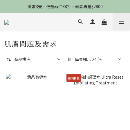
限8/8當天，滿2888送3款熬夜霜，錯過不再來
倒數3天，任選兩件88折，最高再贈$2800
限時物理性防曬，一件免運
限8/8當天，滿2888送3款熬夜霜，錯過不再來
肌膚問題及需求
商品排序
每頁顯示 24 個
粉刺救星