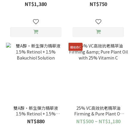
Copper Peptides
Solution
NT$1,380
NT$750
維他命C
雙A醇‧新生彈力精華液
25% VC高效抗老精萃油
1.5% Retinol + 1.5%
Firming & Pure Plant Oil
Bakuchiol Solution
with 25% Vitamin C
NT$880
NT$500 ~ NT$1,180