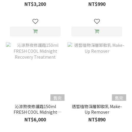
Remover Lotion
NT$3,200
NT$990
(Chamomile Oil Free
Cleansing Lotion)
售完
售完
沁涼熬夜修護霜150ml
透皙植物深層卸妝乳 Make-
FRESH COOL Midnight
Up Remover
Recovery Treatment
NT$6,000
NT$890