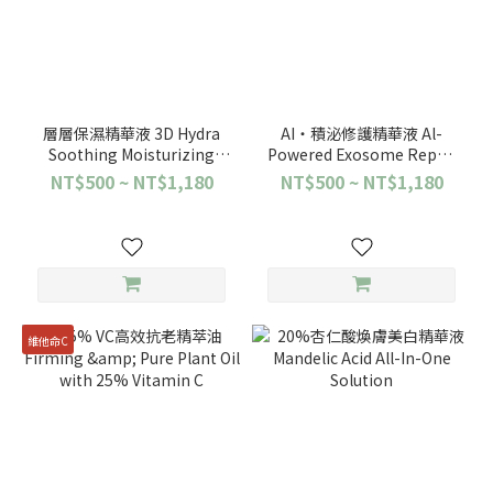
層層保濕精華液 3D Hydra
AI‧積泌修護精華液 Al-
Soothing Moisturizing
Powered Exosome Repair
Serum
Essence
NT$500 ~ NT$1,180
NT$500 ~ NT$1,180
維他命C