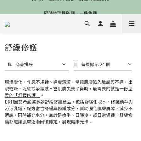
限4天，任選兩件88折，最高再贈$2800
限時物理性防曬，一件免運
加入會員立德$100購物金
限4天，任選兩件88折，最高再贈$2800
舒緩修護
商品排序
每頁顯示 24 個
環境變化、作息不規律、過度清潔，常讓肌膚陷入敏感與不適，出
現乾燥、泛紅或緊繃感。
當肌膚失去平衡時，最需要的就是一份溫
柔的「舒緩修護」
。
ERH因艾希嚴選多款舒緩修護產品，包括舒緩化妝水、修護精華與
沁涼乳霜，配方富含舒緩與修護成分，幫助強化肌膚屏障、減少不
適感，同時補充水分。無論是換季、日曬後，或日常保養，舒緩修
護都能讓肌膚逐漸回復穩定，展現健康光澤。