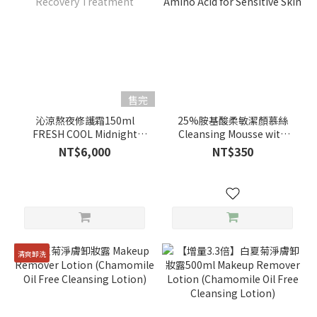
售完
沁涼熬夜修護霜150ml
25%胺基酸柔敏潔顏慕絲
FRESH COOL Midnight
Cleansing Mousse with
Recovery Treatment
25% Amino Acid for
NT$6,000
NT$350
Sensitive Skin
清爽卸洗