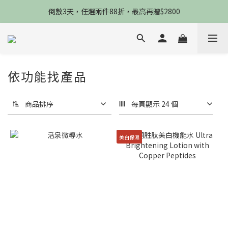
限8/8當天，滿2888送3款熬夜霜，錯過不再來
倒數3天，任選兩件88折，最高再贈$2800
限時物理性防曬，一件免運
限8/8當天，滿2888送3款熬夜霜，錯過不再來
依功能找產品
商品排序
每頁顯示 24 個
美白保濕