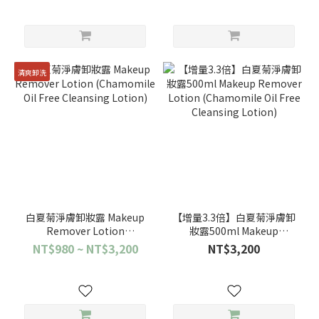
清爽卸洗
白夏菊淨膚卸妝露 Makeup
【增量3.3倍】白夏菊淨膚卸
Remover Lotion
妝露500ml Makeup
(Chamomile Oil Free
Remover Lotion
NT$980 ~ NT$3,200
NT$3,200
Cleansing Lotion)
(Chamomile Oil Free
Cleansing Lotion)