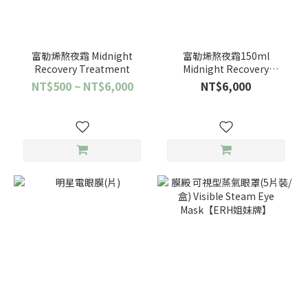
富勒烯熬夜霜 Midnight
富勒烯熬夜霜150ml
Recovery Treatment
Midnight Recovery
Treatment
NT$500 ~ NT$6,000
NT$6,000