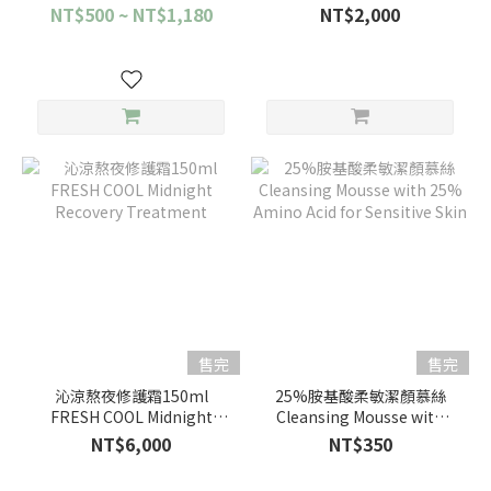
Essence
Treatment
NT$500 ~ NT$1,180
NT$2,000
售完
售完
沁涼熬夜修護霜150ml
25%胺基酸柔敏潔顏慕絲
FRESH COOL Midnight
Cleansing Mousse with
Recovery Treatment
25% Amino Acid for
NT$6,000
NT$350
Sensitive Skin